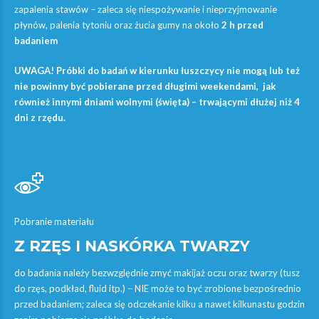
zapalenia stawów – zaleca się niespożywanie i nieprzyjmowanie
płynów, palenia tytoniu oraz żucia gumy na około
2 h przed
badaniem
UWAGA! Próbki do badań w kierunku łuszczycy nie mogą lub też
nie powinny być pobierane przed długimi weekendami, jak
również innymi dniami wolnymi (święta) – trwającymi dłużej niż 4
dni z rzędu.
Pobranie materiału
Z RZĘS I NASKÓRKA TWARZY
do badania należy bezwzględnie zmyć makijaż oczu oraz twarzy (tusz
do rzęs, podkład, fluid itp.) – NIE może to być zrobione bezpośrednio
przed badaniem; zaleca się odczekanie kilku a nawet kilkunastu godzin