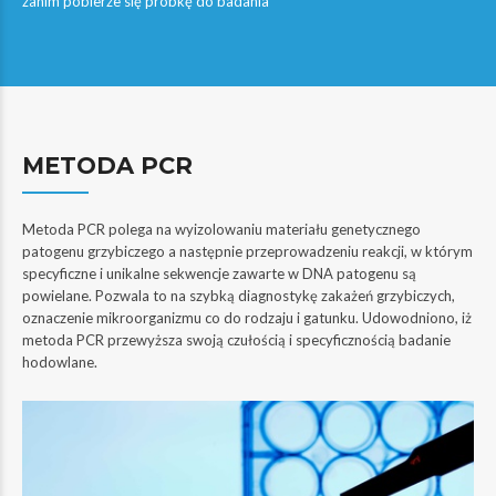
zanim pobierze się próbkę do badania
METODA PCR
Metoda PCR polega na wyizolowaniu materiału genetycznego
patogenu grzybiczego a następnie przeprowadzeniu reakcji, w którym
specyficzne i unikalne sekwencje zawarte w DNA patogenu są
powielane. Pozwala to na szybką diagnostykę zakażeń grzybiczych,
oznaczenie mikroorganizmu co do rodzaju i gatunku. Udowodniono, iż
metoda PCR przewyższa swoją czułością i specyficznością badanie
hodowlane.