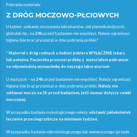
Pobranie materiału
Z DRÓG MOCZOWO-PŁCIOWYCH
U kobiet -unikanie stosowania lubrykantów, żeli plemnikobójczych,
globulek itp.; na
24h
przed badaniem nie współżyć. Należy ograniczyć
higienę (nie brać prysznica) w dniu pobrania próbki.*
* Materiał z dróg rodnych u kobiet
pobiera WYŁĄCZNIE lekarz
lub położna. Pacjentka przynosi próbkę z materiałem pobranym
na odpowiednią wymazówkę do naszego laboratorium
U mężczyzn – na
24h
przed badaniem nie współżyć. Należy ograniczyć
higienę (nie brać prysznica) w dniu pobrania próbki.
Należy nie
oddawać moczu na 2h przed badaniem, jeśli wymaz dotyczy cewki
moczowej.
W przypadku badania mykologicznego należy
odstawić jakiekolwiek
leczenie przeciwgrzybicze na minimum tydzień.
W przypadku badania mikrobiologicznego lub wenerycznego (przede