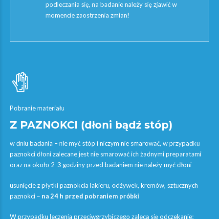
podleczania się, na badanie należy się zjawić w
momencie zaostrzenia zmian!
Pobranie materiału
Z PAZNOKCI (dłoni bądź stóp)
w dniu badania – nie myć stóp i niczym nie smarować, w przypadku
paznokci dłoni zalecane jest nie smarować ich żadnymi preparatami
oraz na około 2-3 godziny przed badaniem nie należy myć dłoni
usunięcie z płytki paznokcia lakieru, odżywek, kremów, sztucznych
paznokci –
na 24 h przed pobraniem próbki
W przypadku leczenia przeciwgrzybiczego zaleca się odczekanie: