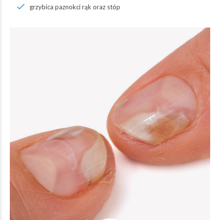
grzybica paznokci rąk oraz stóp